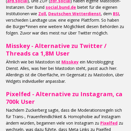
(
ard.social
), und ZDF (
zdf.social
) haben eigene Mastodon-
Instanzen. Der Bund
social.bund.de
bietet für die eigenen
Institutionen wie
Zoll
,
Deutschen Wetterdienst
, dem
BSI
,
verschieden Landtage usw. eine eigene Plattform. So haben
die Bürger*innen eine weitere Möglichkeit diesen Behörden zu
folgen. Zuvor war dies meist nur über Twitter möglich.
Misskey - Alternative zu Twitter /
Threads ca 1,8M User
Ähnlich wie bei Mastodon ist
Misskey
ein Microblogging
Dienst. Alles, was hier bei Mastodon steht, passt auch hier.
Allerdings ist die Oberfläche, im Gegensatz zu Mastodon, über
Widgets individueller anpassbar.
Pixelfed - Alternative zu Instagram, ca
700k User
Nachdem Zuckerberg sagte, dass die Moderationsregeln sich
für Trans-, Frauenfeindlichkeit & Homophobie auf Instagram
ändern würden, begannen viele von Instagram zu
Pixelfed
zu
wechseln, was dazu führte, dass Meta Links zu Pixelfed