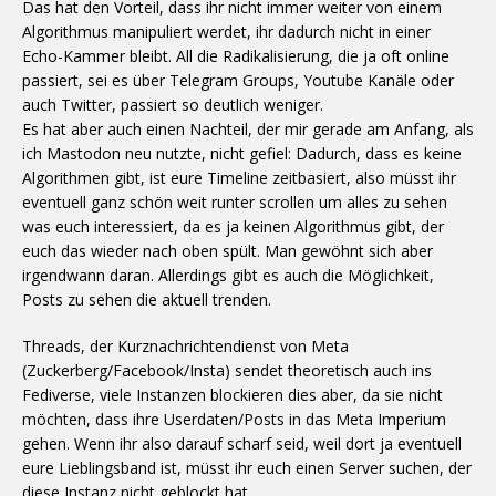
Das hat den Vorteil, dass ihr nicht immer weiter von einem
Algorithmus manipuliert werdet, ihr dadurch nicht in einer
Echo-Kammer bleibt. All die Radikalisierung, die ja oft online
passiert, sei es über Telegram Groups, Youtube Kanäle oder
auch Twitter, passiert so deutlich weniger.
Es hat aber auch einen Nachteil, der mir gerade am Anfang, als
ich Mastodon neu nutzte, nicht gefiel: Dadurch, dass es keine
Algorithmen gibt, ist eure Timeline zeitbasiert, also müsst ihr
eventuell ganz schön weit runter scrollen um alles zu sehen
was euch interessiert, da es ja keinen Algorithmus gibt, der
euch das wieder nach oben spült. Man gewöhnt sich aber
irgendwann daran. Allerdings gibt es auch die Möglichkeit,
Posts zu sehen die aktuell trenden.
Threads, der Kurznachrichtendienst von Meta
(Zuckerberg/Facebook/Insta) sendet theoretisch auch ins
Fediverse, viele Instanzen blockieren dies aber, da sie nicht
möchten, dass ihre Userdaten/Posts in das Meta Imperium
gehen. Wenn ihr also darauf scharf seid, weil dort ja eventuell
eure Lieblingsband ist, müsst ihr euch einen Server suchen, der
diese Instanz nicht geblockt hat.