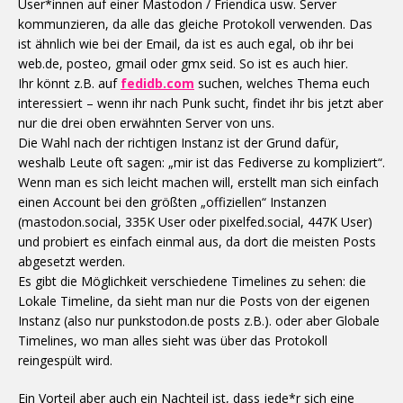
User*innen auf einer Mastodon / Friendica usw. Server
kommunzieren, da alle das gleiche Protokoll verwenden. Das
ist ähnlich wie bei der Email, da ist es auch egal, ob ihr bei
web.de, posteo, gmail oder gmx seid. So ist es auch hier.
Ihr könnt z.B. auf
fedidb.com
suchen, welches Thema euch
interessiert – wenn ihr nach Punk sucht, findet ihr bis jetzt aber
nur die drei oben erwähnten Server von uns.
Die Wahl nach der richtigen Instanz ist der Grund dafür,
weshalb Leute oft sagen: „mir ist das Fediverse zu kompliziert“.
Wenn man es sich leicht machen will, erstellt man sich einfach
einen Account bei den größten „offiziellen“ Instanzen
(mastodon.social, 335K User oder pixelfed.social, 447K User)
und probiert es einfach einmal aus, da dort die meisten Posts
abgesetzt werden.
Es gibt die Möglichkeit verschiedene Timelines zu sehen: die
Lokale Timeline, da sieht man nur die Posts von der eigenen
Instanz (also nur punkstodon.de posts z.B.). oder aber Globale
Timelines, wo man alles sieht was über das Protokoll
reingespült wird.
Ein Vorteil aber auch ein Nachteil ist, dass jede*r sich eine