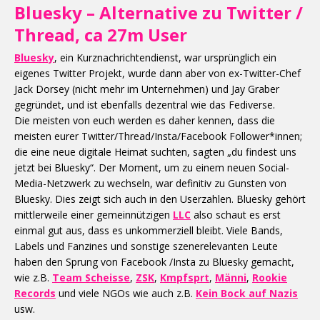
Bluesky – Alternative zu Twitter /
Thread, ca 27m User
Bluesky
, ein Kurznachrichtendienst, war ursprünglich ein
eigenes Twitter Projekt, wurde dann aber von ex-Twitter-Chef
Jack Dorsey (nicht mehr im Unternehmen) und Jay Graber
gegründet, und ist ebenfalls dezentral wie das Fediverse.
Die meisten von euch werden es daher kennen, dass die
meisten eurer Twitter/Thread/Insta/Facebook Follower*innen;
die eine neue digitale Heimat suchten, sagten „du findest uns
jetzt bei Bluesky“. Der Moment, um zu einem neuen Social-
Media-Netzwerk zu wechseln, war definitiv zu Gunsten von
Bluesky. Dies zeigt sich auch in den Userzahlen. Bluesky gehört
mittlerweile einer gemeinnützigen
LLC
also schaut es erst
einmal gut aus, dass es unkommerziell bleibt. Viele Bands,
Labels und Fanzines und sonstige szenerelevanten Leute
haben den Sprung von Facebook /Insta zu Bluesky gemacht,
wie z.B.
Team Scheisse
,
ZSK
,
Kmpfsprt
,
Männi
,
Rookie
Records
und viele NGOs wie auch z.B.
Kein Bock auf Nazis
usw.